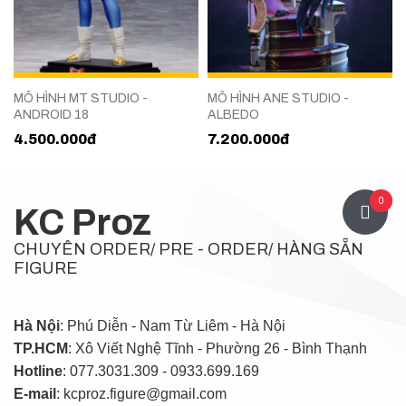
MÔ HÌNH MT STUDIO -
MÔ HÌNH ANE STUDIO -
ANDROID 18
ALBEDO
4.500.000đ
7.200.000đ
0
KC Proz
CHUYÊN ORDER/ PRE - ORDER/ HÀNG SẴN
FIGURE
Hà Nội
: Phú Diễn - Nam Từ Liêm - Hà Nội
TP.HCM
: Xô Viết Nghệ Tĩnh - Phường 26 - Bình Thạnh
Hotline
: 077.3031.309 - 0933.699.169
E-mail
: kcproz.figure@gmail.com