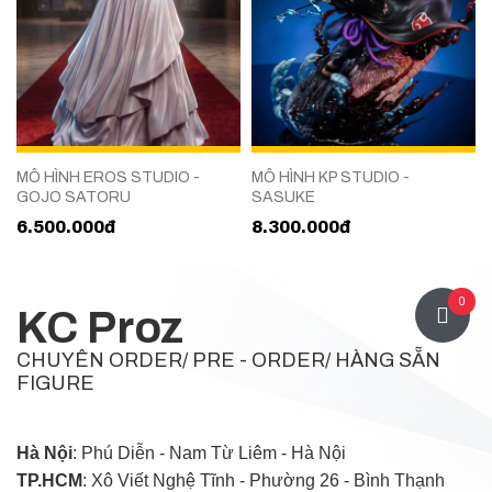
ROS STUDIO -
MÔ HÌNH KP STUDIO -
MÔ HÌNH COO
TORU
SASUKE
GOJO SATO
0đ
8.300.000đ
3.500.000đ
0
KC Proz
CHUYÊN ORDER/ PRE - ORDER/ HÀNG SẴN
FIGURE
Hà Nội
: Phú Diễn - Nam Từ Liêm - Hà Nội
TP.HCM
: Xô Viết Nghệ Tĩnh - Phường 26 - Bình Thạnh