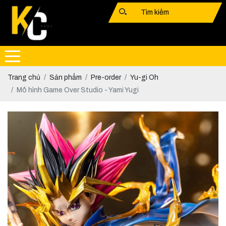
Trang chủ
Sản phẩm
Pre-order
Yu-gi Oh
Mô hình Game Over Studio - Yami Yugi