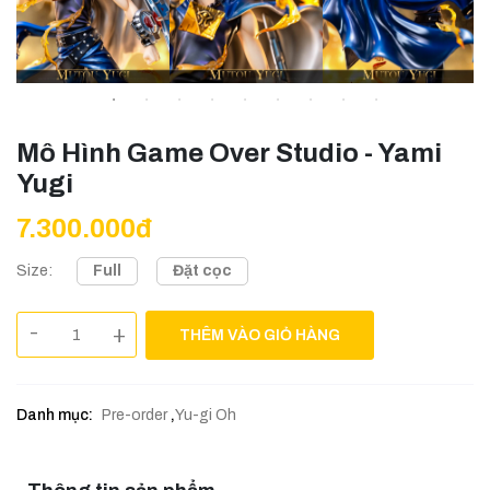
Mô Hình Game Over Studio - Yami
Yugi
7.300.000đ
Full
Đặt cọc
Size:
-
+
THÊM VÀO GIỎ HÀNG
Danh mục:
Pre-order
,
Yu-gi Oh